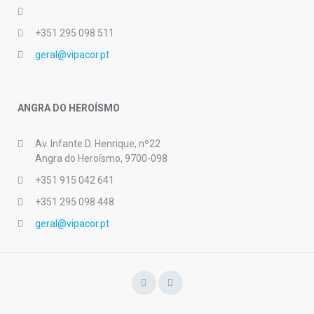
+351 295 098 511
geral@vipacor.pt
ANGRA DO HEROÍSMO
Av. Infante D. Henrique, nº22
Angra do Heroísmo, 9700-098
+351 915 042 641
+351 295 098 448
geral@vipacor.pt